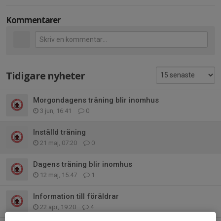
Kommentarer
Tidigare nyheter
Morgondagens träning blir inomhus
3 jun, 16:41
0
Inställd träning
21 maj, 07:20
0
Dagens träning blir inomhus
12 maj, 15:47
1
Information till föräldrar
22 apr, 19:20
4