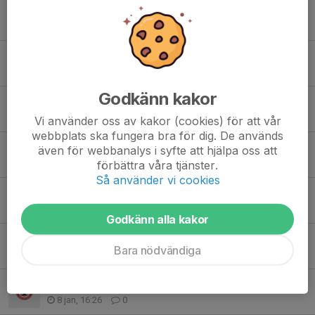
Info Vintersportspelen Lördag 7/3 för anmälda
6 mar, 14:46
3
Inställda träningar vecka 11, tis 10/3 och tors 12/3
5 mar, 15:44
0
Godkänn kakor
INSTÄLLD TRÄNING TISDAG 3 MARS
3 mar, 11:12
0
Vi använder oss av kakor (cookies) för att vår
webbplats ska fungera bra för dig. De används
Vintersportspelen 7 mars, info
även för webbanalys i syfte att hjälpa oss att
10 feb, 13:13
0
förbättra våra tjänster.
Så använder vi cookies
Skador på träningen samt spelregler
9 feb, 11:25
0
Godkänn alla kakor
INSTÄLLD TRÄNING TORSDAG 29 JANUARI
Bara nödvändiga
29 jan, 12:45
0
Påminnelse om utskick inför avgifter 2026
8 jan, 16:26
0