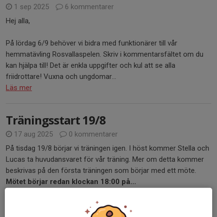
1 sep 2025
6 kommentarer
Hej alla,
På lördag 6/9 behöver vi bidra med funktionärer till vår
hemmatävling Rosvallaspelen. Skriv i kommentarsfältet om du
kan hjälpa till! Det är enkla uppgifter och kul att se alla
friidrottare! Vuxna och ungdomar...
Läs mer
Träningsstart 19/8
17 aug 2025
0 kommentarer
På tisdag 19/8 börjar vi träningen igen. I höst kommer Stella och
Lucas ta huvudansvaret för vår träning. Mer om detta kommer
beskrivas på den första träningen som börjar med ett möte.
Mötet börjar redan klockan 18:00 på...
Läs mer