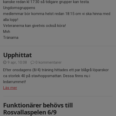
kanske redan kl 17:30 så tidigare grupper kan testa.
Ungdomsgruppens
medlemmar bör komma helst redan 18:15 om vi ska hinna med
alla lopp!
Veteranerna kan givetvis också köra!
Mvh
Tränarna
Upphittat
9 apr, 10:08
0 kommentarer
Efter onsdagens (8/4) träning hittades ett par blågrå löparskor
ca storlek 40 på stavhoppsmattan. Dessa finns nu i
ledarrummet!
Läs mer
Funktionärer behövs till
Rosvallaspelen 6/9