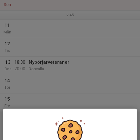
Sön
v.46
11
Mån
12
Tis
13
18:30
Nybörjarveteraner
20:00
Ons
Rosvalla
14
Tor
15
Fre
16
08:00
KLUBBMÄSTERSKAP
17:00
Lör
Multihallen
10:00
Save the date Klubbmästerskap