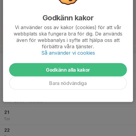
16:00
Multihallen
10:00
Klubbmästerskap 2024 (alla grupper)
Godkänn kakor
17:00
Multihallen
Vi använder oss av kakor (cookies) för att vår
17
webbplats ska fungera bra för dig. De används
Sön
även för webbanalys i syfte att hjälpa oss att
förbättra våra tjänster.
v.47
Så använder vi cookies
18
Mån
Godkänn alla kakor
19
Bara nödvändiga
Tis
20
18:30
Nybörjarveteraner
20:00
Ons
Rosvalla
21
Tor
22