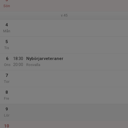
Sön
v.45
4
Mån
5
Tis
6
18:30
Nybörjarveteraner
20:00
Ons
Rosvalla
7
Tor
8
Fre
9
Lör
10