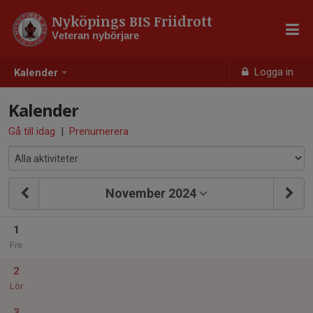
Nyköpings BIS Friidrott
Veteran nybörjare
Logga in
Kalender
Kalender
Gå till idag
|
Prenumerera
November 2024
1
Fre
2
Lör
3