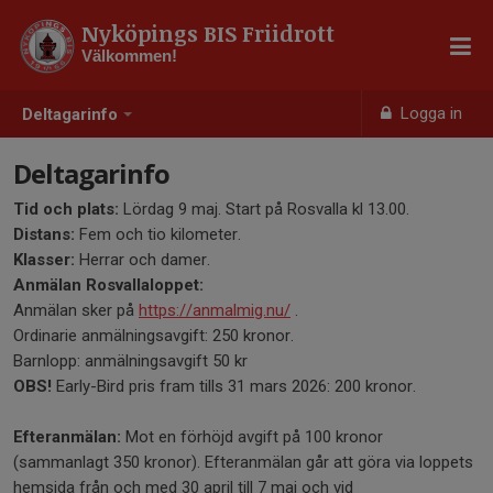
Nyköpings BIS Friidrott
Välkommen!
Logga in
Deltagarinfo
Deltagarinfo
Tid och plats:
Lördag 9 maj. Start på Rosvalla kl 13.00.
Distans:
Fem och tio kilometer.
Klasser:
Herrar och damer.
Anmälan Rosvallaloppet:
Anmälan sker på
https://anmalmig.nu/
.
Ordinarie anmälningsavgift: 250 kronor.
Barnlopp: anmälningsavgift 50 kr
OBS!
Early-Bird pris fram tills 31 mars 2026: 200 kronor.
Efteranmälan:
Mot en förhöjd avgift på 100 kronor
(sammanlagt 350 kronor). Efteranmälan går att göra via loppets
hemsida från och med 30 april till 7 maj och vid