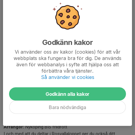
Medalj:
Alla deltagare får en snygg medalj runt halsen efter
målgång som bevis på sin prestation.
Tidtagning:
Sker med hjälp av transponder som fästes runt ena
fotens vrist. Du får låna transpondern i samband med
nummerlappsutdelningen och måste lämna tillbaka den efter
Godkänn kakor
målgång.
Vi använder oss av kakor (cookies) för att vår
Borttappad transponder debiteras 800 kr.
webbplats ska fungera bra för dig. De används
även för webbanalys i syfte att hjälpa oss att
förbättra våra tjänster.
Dusch:
Omklädningsrum finns inne på arenan.
Så använder vi cookies
Resultat:
Kommer att finnas via länk på loppets hemsida.
Godkänn alla kakor
Pris:
Prisutdelning sker i anslutning till avslutning av loppet till 1-
2-3 i dam och herrklass. Även utlottade priser från våra
Bara nödvändiga
sponsorer förekommer.
Arrangör:
Nyköping BIS friidrott
I och med att du deltar i Rosvallaloppet ger du också ditt