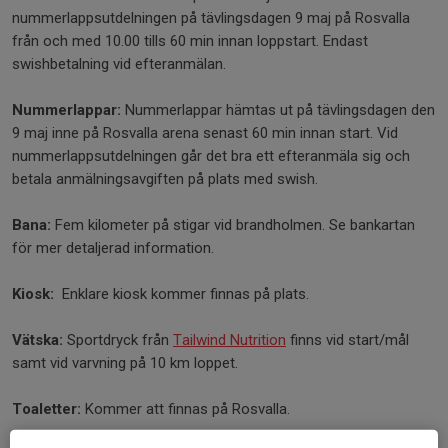
nummerlappsutdelningen på tävlingsdagen 9 maj på Rosvalla
från och med 10.00 tills 60 min innan loppstart. Endast
swishbetalning vid efteranmälan.
Nummerlappar:
Nummerlappar hämtas ut på tävlingsdagen den
9 maj inne på Rosvalla arena senast 60 min innan start. Vid
nummerlappsutdelningen går det bra ett efteranmäla sig och
betala anmälningsavgiften på plats med swish.
Bana:
Fem kilometer på stigar vid brandholmen. Se bankartan
för mer detaljerad information.
Kiosk:
Enklare kiosk kommer finnas på plats.
Vätska:
Sportdryck från
Tailwind Nutrition
finns vid start/mål
samt vid varvning på 10 km loppet.
Toaletter:
Kommer att finnas på Rosvalla.