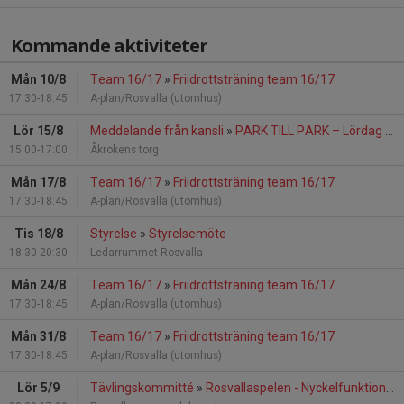
Kommande aktiviteter
Mån 10/8
Team 16/17
»
Friidrottsträning team 16/17
17:30-18:45
A-plan/Rosvalla (utomhus)
Lör 15/8
Meddelande från kansli
»
PARK TILL PARK – Lördag 15 augusti 2026
15:00-17:00
Åkrokens torg
Mån 17/8
Team 16/17
»
Friidrottsträning team 16/17
17:30-18:45
A-plan/Rosvalla (utomhus)
Tis 18/8
Styrelse
»
Styrelsemöte
18:30-20:30
Ledarrummet Rosvalla
Mån 24/8
Team 16/17
»
Friidrottsträning team 16/17
17:30-18:45
A-plan/Rosvalla (utomhus)
Mån 31/8
Team 16/17
»
Friidrottsträning team 16/17
17:30-18:45
A-plan/Rosvalla (utomhus)
Lör 5/9
Tävlingskommitté
»
Rosvallaspelen - Nyckelfunktionärer