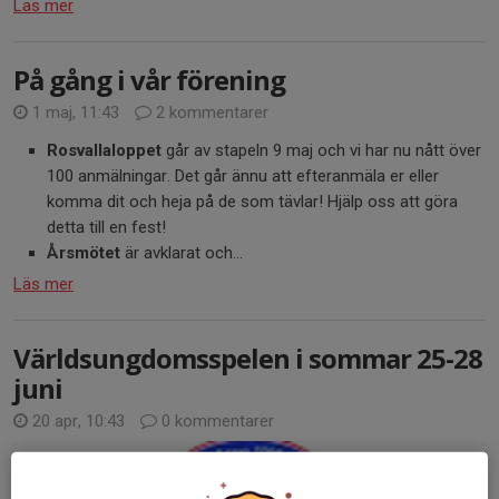
Läs mer
På gång i vår förening
1 maj, 11:43
2 kommentarer
Rosvallaloppet
går av stapeln 9 maj och vi har nu nått över
100 anmälningar. Det går ännu att efteranmäla er eller
komma dit och heja på de som tävlar! Hjälp oss att göra
detta till en fest!
Årsmötet
är avklarat och...
Läs mer
Världsungdomsspelen i sommar 25-28
juni
20 apr, 10:43
0 kommentarer