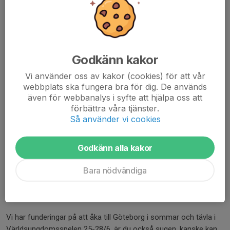
Godkänn kakor
Vi använder oss av kakor (cookies) för att vår
webbplats ska fungera bra för dig. De används
även för webbanalys i syfte att hjälpa oss att
förbättra våra tjänster.
Så använder vi cookies
Godkänn alla kakor
Sommarens häftigaste tävling
Bara nödvändiga
Hej!
Denna tävling gäller för dig som är född -2014 och tidigare
Vi har funderingar på att åka till Göteborg i sommar och tävla i
Världsungdomsspelen 25-28/6, är du också sugen, kanske kan