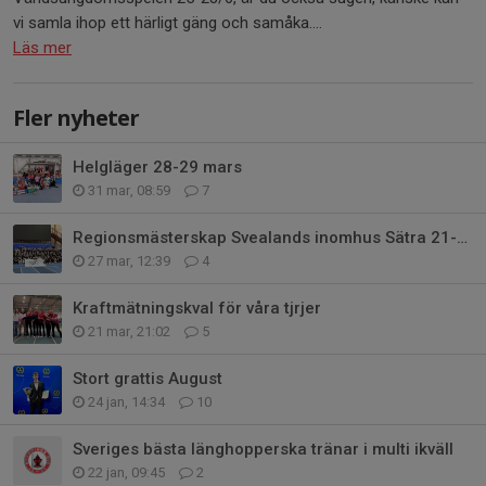
vi samla ihop ett härligt gäng och samåka....
Läs mer
Fler nyheter
Helgläger 28-29 mars
31 mar, 08:59
7
Regionsmästerskap Svealands inomhus Sätra 21-22/3
27 mar, 12:39
4
Kraftmätningskval för våra tjrjer
21 mar, 21:02
5
Stort grattis August
24 jan, 14:34
10
Sveriges bästa länghopperska tränar i multi ikväll
22 jan, 09:45
2