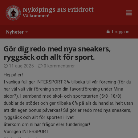
Nyköpings BIS Friidrott
Välkommen!
Logga in
Nyheter
Gör dig redo med nya sneakers,
ryggsäck och allt för sport.
11 aug 2025
0 kommentarer
Hej på er!
I vanliga fall ger INTERSPORT 3% tillbaka till vår förening (för du
har väl valt vår förening som din favoritförening under Mina
sidor?). I samband med skol- och sportstarten (5/8–18/8)
dubblar de stödet och ger tillbaka 6% på allt du handlar, helt utan
att din egen bonus påverkas! Så gör er redo med nya sneakers,
ryggsäck och allt för sporten i livet.
återkom om ni har frågor eller funderingar!
Vänligen INTERSPORT