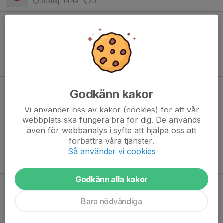
30 maj, 14:49
0
På gång i vår förening
1 maj, 11:43
2
Världsungdomsspelen i sommar 25-28 juni
20 apr, 10:43
0
Helgläger 28-29 mars
Godkänn kakor
31 mar, 08:59
7
Vi använder oss av kakor (cookies) för att vår
webbplats ska fungera bra för dig. De används
Regionsmästerskap Svealands inomhus Sätra 21-22/3
även för webbanalys i syfte att hjälpa oss att
27 mar, 12:39
4
förbättra våra tjänster.
Så använder vi cookies
Kraftmätningskval för våra tjrjer
21 mar, 21:02
5
Godkänn alla kakor
Stort grattis August
24 jan, 14:34
10
Bara nödvändiga
Sveriges bästa länghopperska tränar i multi ikväll