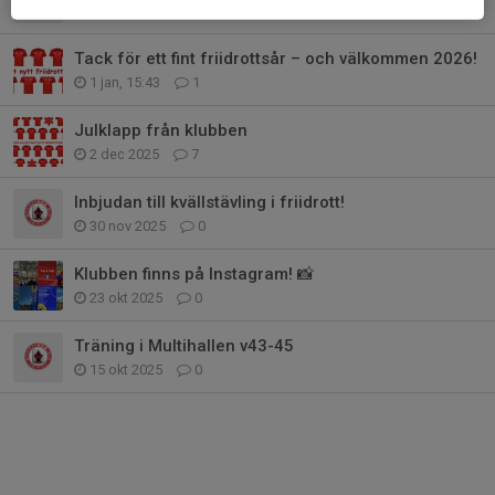
22 jan, 09:45
2
Tack för ett fint friidrottsår – och välkommen 2026!
1 jan, 15:43
1
Julklapp från klubben
2 dec 2025
7
Inbjudan till kvällstävling i friidrott!
30 nov 2025
0
Klubben finns på Instagram! 📸
23 okt 2025
0
Träning i Multihallen v43-45
15 okt 2025
0