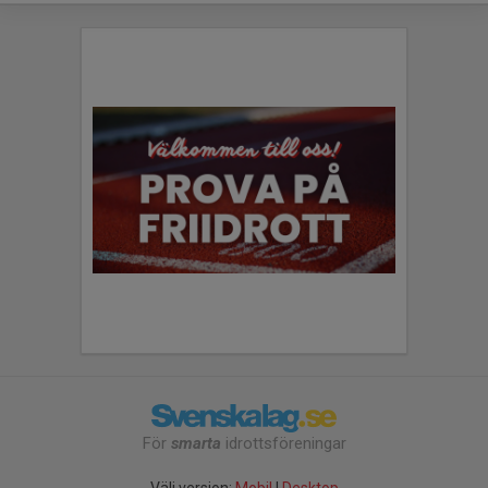
För
smarta
idrottsföreningar
Välj version:
Mobil
|
Desktop