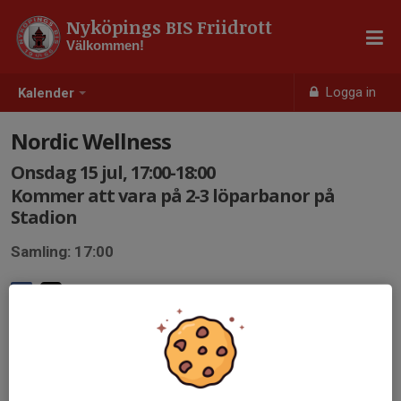
Nyköpings BIS Friidrott
Välkommen!
Logga in
Kalender
Nordic Wellness
Onsdag 15 jul, 17:00-18:00
Kommer att vara på 2-3 löparbanor på
Stadion
Samling: 17:00