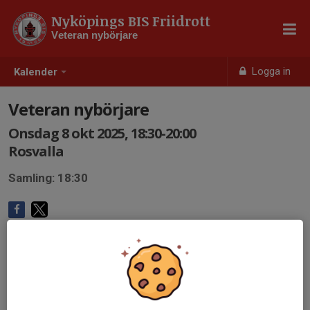
Nyköpings BIS Friidrott
Veteran nybörjare
Logga in
Kalender
Veteran nybörjare
Onsdag 8 okt 2025, 18:30-20:00
Rosvalla
Samling: 18:30