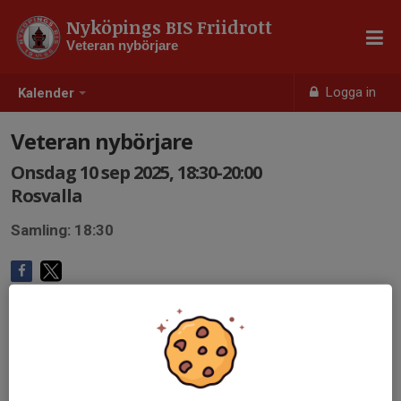
Nyköpings BIS Friidrott
Veteran nybörjare
Logga in
Kalender
Veteran nybörjare
Onsdag 10 sep 2025, 18:30-20:00
Rosvalla
Samling: 18:30