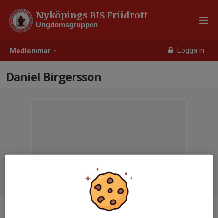
Nyköpings BIS Friidrott
Ungdomsgruppen
Logga in
Medlemmar
Daniel Birgersson
Ålder
20 år