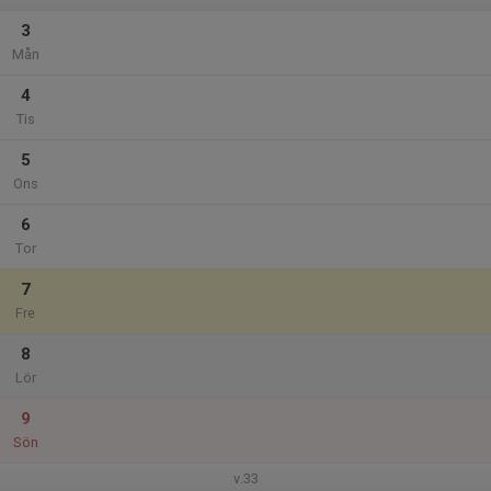
3
Mån
4
Tis
5
Ons
6
Tor
7
Fre
8
Lör
9
Sön
v.33