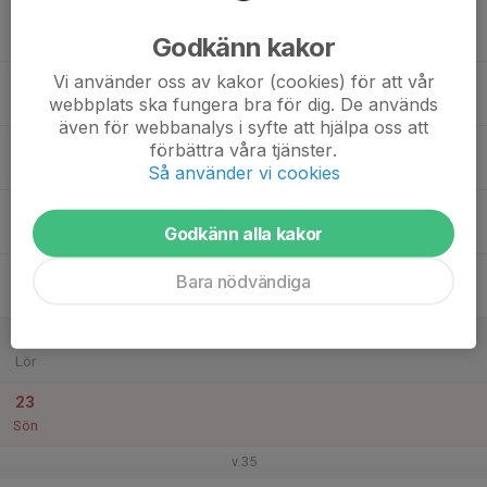
17
Godkänn kakor
Mån
Vi använder oss av kakor (cookies) för att vår
18
webbplats ska fungera bra för dig. De används
Tis
även för webbanalys i syfte att hjälpa oss att
19
förbättra våra tjänster.
Ons
Så använder vi cookies
20
Godkänn alla kakor
Tor
21
Bara nödvändiga
Fre
22
Lör
23
Sön
v.35