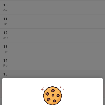
10
Mån
11
Tis
12
Ons
13
Tor
14
Fre
15
Lör
16
Sön
v.34