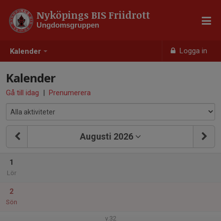
Nyköpings BIS Friidrott
Ungdomsgruppen
Logga in
Kalender
Kalender
Gå till idag
|
Prenumerera
Augusti 2026
1
Lör
2
Sön
v.32