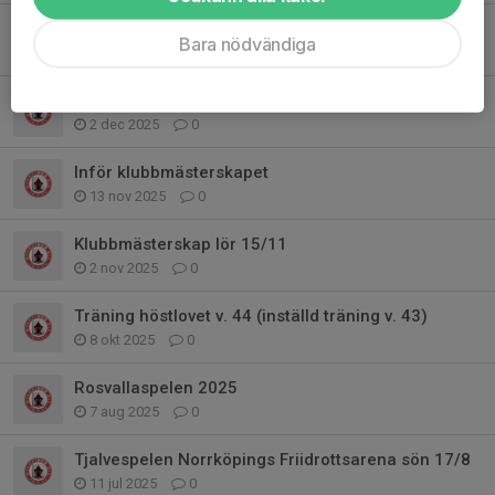
Träningstävling måndag 8/12
Bara nödvändiga
2 dec 2025
0
Julklapp till klubbens barn och ungdomar
2 dec 2025
0
Inför klubbmästerskapet
13 nov 2025
0
Klubbmästerskap lör 15/11
2 nov 2025
0
Träning höstlovet v. 44 (inställd träning v. 43)
8 okt 2025
0
Rosvallaspelen 2025
7 aug 2025
0
Tjalvespelen Norrköpings Friidrottsarena sön 17/8
11 jul 2025
0