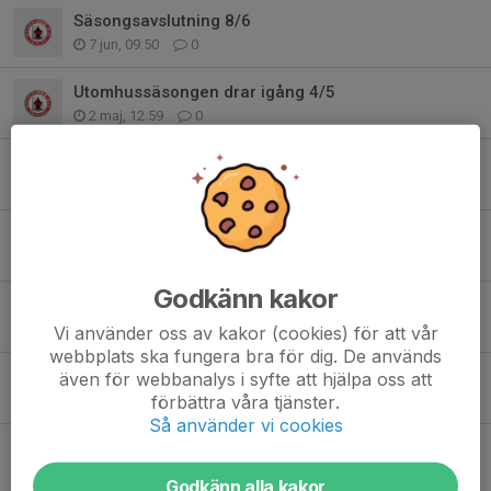
Säsongsavslutning 8/6
7 jun, 09:50
0
Utomhussäsongen drar igång 4/5
2 maj, 12:59
0
Inställd träning mån 6/4 - annandag påsk
30 mar, 20:44
0
Ungdomstävling i Eskilstuna långfredagen 3/4
12 mar, 13:22
0
Godkänn kakor
Inställd träning mån 9/3
Vi använder oss av kakor (cookies) för att vår
3 mar, 08:30
0
webbplats ska fungera bra för dig. De används
även för webbanalys i syfte att hjälpa oss att
Vintersportspelen 2026
förbättra våra tjänster.
17 jan, 15:58
0
Så använder vi cookies
Julavslutning team 16/17
11 dec 2025
0
Godkänn alla kakor