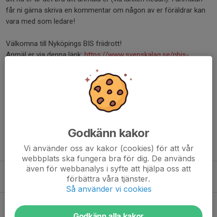
får ni gärna skriva en kommentar om någon av er föräldrar kan
vara med som ledare!
Välkomna till Nyköpings BIS friidrott!
Anmäl er via denna länk:
https://www.svenskalag.se/
nbis-
friidrott/formular/
provtrana-bli-medlem-i-
nykopings-bis-
friidrottklubb/
375
Dela nyhet
Godkänn kakor
Tidigare nyheter
Vi använder oss av kakor (cookies) för att vår
webbplats ska fungera bra för dig. De används
även för webbanalys i syfte att hjälpa oss att
Julklapp från klubben
förbättra våra tjänster.
2 dec 2025
0
Så använder vi cookies
Ingen friidrott för team-18 v.43 och v.44
20 okt 2025
1
Godkänn alla kakor