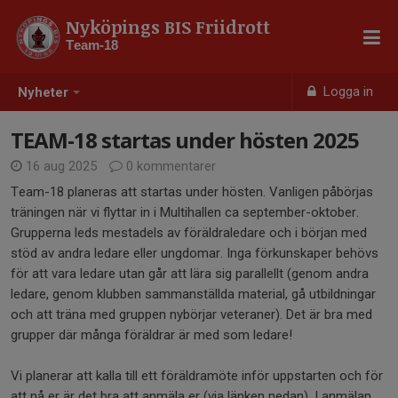
Nyköpings BIS Friidrott
Team-18
Logga in
Nyheter
TEAM-18 startas under hösten 2025
16 aug 2025
0 kommentarer
Team-18 planeras att startas under hösten. Vanligen påbörjas
träningen när vi flyttar in i Multihallen ca september-oktober.
Grupperna leds mestadels av föräldraledare och i början med
stöd av andra ledare eller ungdomar. Inga förkunskaper behövs
för att vara ledare utan går att lära sig parallellt (genom andra
ledare, genom klubben sammanställda material, gå utbildningar
och att träna med gruppen nybörjar veteraner). Det är bra med
grupper där många föräldrar är med som ledare!
Vi planerar att kalla till ett föräldramöte inför uppstarten och för
att nå er är det bra att anmäla er (via länken nedan). I anmälan