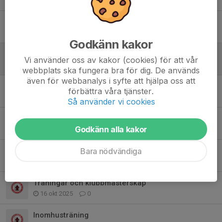
5 mar, 09:38
0
Träningarna den 11/2 och 18/2
8 feb, 19:28
0
Godkänn kakor
Träningsstart
Vi använder oss av kakor (cookies) för att vår
1 jan, 18:23
0
webbplats ska fungera bra för dig. De används
även för webbanalys i syfte att hjälpa oss att
Kvällsträning och julklapp
förbättra våra tjänster.
3 dec 2025
0
Så använder vi cookies
Klubbmästerskapen 2025
Godkänn alla kakor
12 nov 2025
2
Påminnelse om klubbmästerskap
Bara nödvändiga
11 nov 2025
2
Träningar och klubbmästerskap
16 okt 2025
0
Inomhusträning