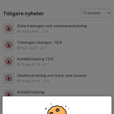
Tidigare nyheter
Sista träningen och sommaravslutning
14 jun, 18:53
0
Träningen imorgon, 10/6
9 jun, 16:05
7
Inställd träning 13/5
12 maj, 22:18
1
Utomhusträning och tryck som lossnar
10 maj, 20:13
0
Inställd träning
5 mar, 14:14
0
Viktig information inför lördag (läs noga) - Vintersportspelen 2026