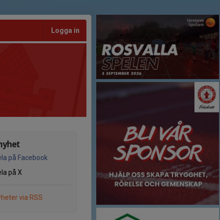
Logga in
nyhet
la på Facebook
la på X
heter via RSS