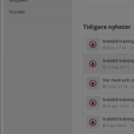
Bildgalleri
Kontakt
Tidigare nyheter
Inställd träni
8 jun, 17:44
Inställd tränin
14 maj, 09:17
Var med och sp
7 maj, 21:14
Inställd träni
24 apr, 14:25
Inställd tränin
6 apr, 08:43