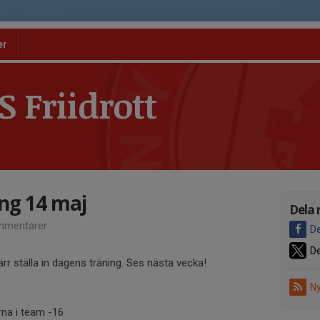
er
 Friidrott
ing 14 maj
Dela 
mmentarer
De
De
rr ställa in dagens träning. Ses nästa vecka!
Ny
rna i team -16