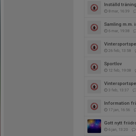
Inställd träni
8 mar, 16:39
Samling m.m. i
6 mar, 19:38
Vintersportsp
26 feb, 13:58
Sportlov
12 feb, 19:08
Vintersportsp
3 feb, 13:37
Information fr
17 jan, 16:56
Gott nytt friidr
6 jan, 13:20