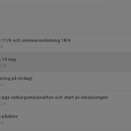
ng 11/6 och sommaravslutning 18/6
0
g 14 maj
0
ring på lördag!
1
ng pga valborgsmässoafton och start av utesäsongen
0
g påsklov
0