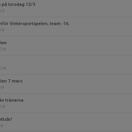
ng på torsdag 12/3
0
nför Vintersportspelen, team -16.
0
elen
0
0
elen 7 mars
0
ån tränarna
0
ottsår!
0