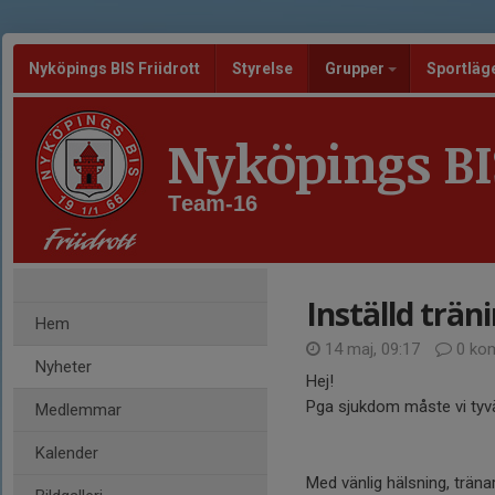
Nyköpings BIS Friidrott
Styrelse
Grupper
Sportläg
Nyköpings BIS
Team-16
Inställd trän
Hem
14 maj, 09:17
0 ko
Nyheter
Hej!
Pga sjukdom måste vi tyvä
Medlemmar
Kalender
Med vänlig hälsning, träna