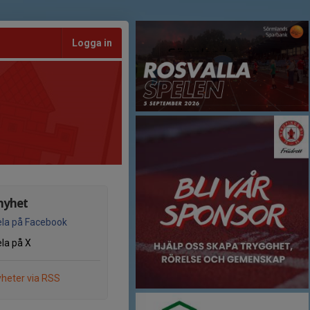
Logga in
nyhet
la på Facebook
la på X
heter via RSS