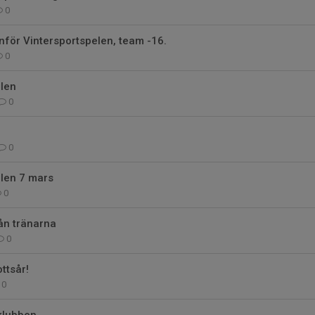
0
nför Vintersportspelen, team -16.
0
elen
0
0
elen 7 mars
0
ån tränarna
0
ottsår!
0