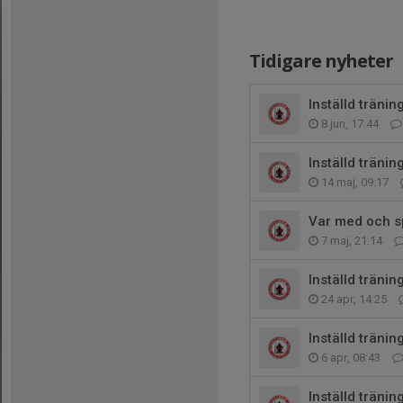
Tidigare nyheter
Inställd träni
8 jun, 17:44
Inställd tränin
14 maj, 09:17
Var med och sp
7 maj, 21:14
Inställd träni
24 apr, 14:25
Inställd tränin
6 apr, 08:43
Inställd träni