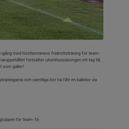
i igång med höstterminens friidrottsträning för team-
ruppehållet fortsätter utomhussäsongen ett tag till,
et som gäller!
träningarna och samtliga bör ha fått en kallelse via
!
rgruppen för team-16