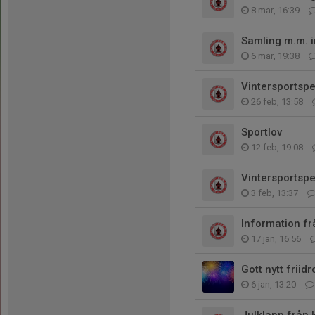
8 mar, 16:39
Samling m.m. i
6 mar, 19:38
Vintersportsp
26 feb, 13:58
Sportlov
12 feb, 19:08
Vintersportsp
3 feb, 13:37
Information fr
17 jan, 16:56
Gott nytt friidr
6 jan, 13:20