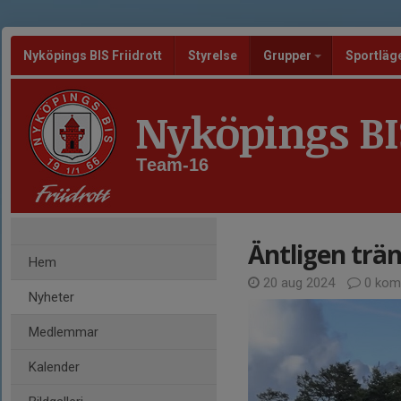
Nyköpings BIS Friidrott
Styrelse
Grupper
Sportläg
Nyköpings BIS
Team-16
Äntligen trän
Hem
20 aug 2024
0 kom
Nyheter
Medlemmar
Kalender