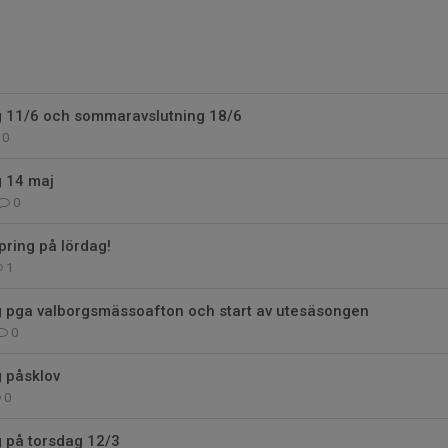
ng 11/6 och sommaravslutning 18/6
0
g 14 maj
0
ring på lördag!
1
ng pga valborgsmässoafton och start av utesäsongen
0
g påsklov
0
ng på torsdag 12/3