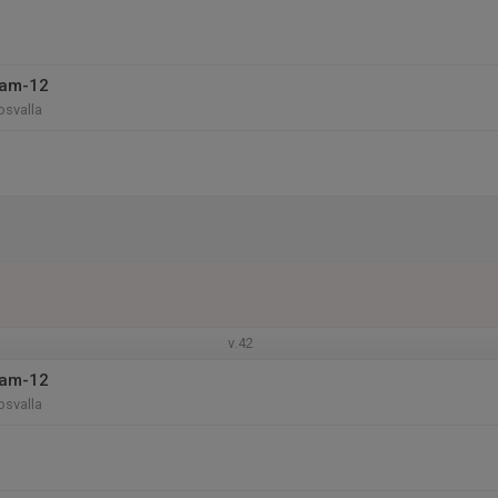
eam-12
osvalla
v.42
eam-12
osvalla