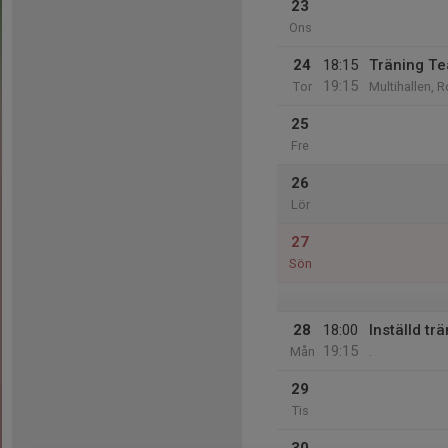
23
Ons
24
18:15
Träning T
19:15
Tor
Multihallen, R
25
Fre
26
Lör
27
Sön
28
18:00
Inställd tr
19:15
Mån
.
29
Tis