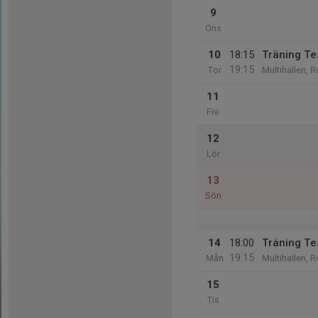
9
Ons
10
18:15
Träning T
19:15
Tor
Multihallen, R
11
Fre
12
Lör
13
Sön
14
18:00
Träning T
19:15
Mån
Multihallen, R
15
Tis