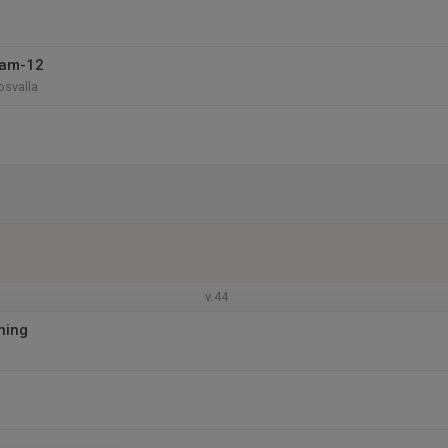
eam-12
osvalla
v.44
äning