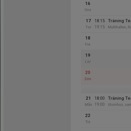
16
Ons
17
18:15
Träning T
19:15
Tor
Multihallen, R
18
Fre
19
Lör
20
Sön
21
18:00
Träning T
19:00
Mån
Utomhus, sam
22
Tis