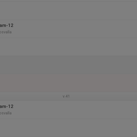
eam-12
osvalla
v.41
eam-12
osvalla