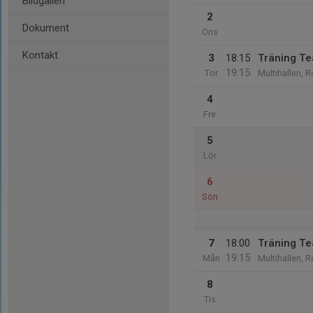
Bildgalleri
2
Dokument
Ons
Kontakt
3
18:15
Träning T
19:15
Tor
Multihallen, R
4
Fre
5
Lör
6
Sön
7
18:00
Träning T
19:15
Mån
Multihallen, R
8
Tis