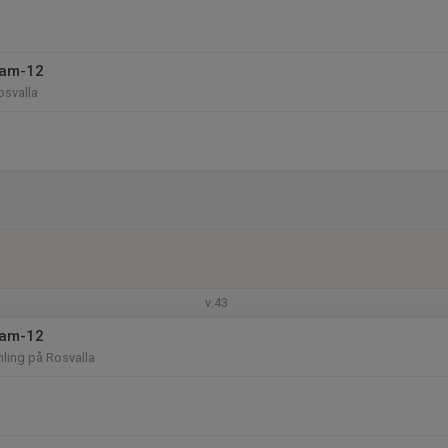
eam-12
osvalla
v.43
eam-12
ling på Rosvalla