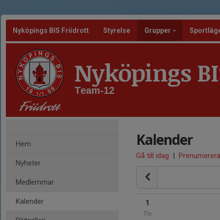
Nyköpings BIS Friidrott
Styrelse
Grupper
Sportläg
Nyköpings BIS
Team-12
Kalender
Hem
Gå till idag
|
Prenumerer
Nyheter
Medlemmar
Kalender
1
Tis