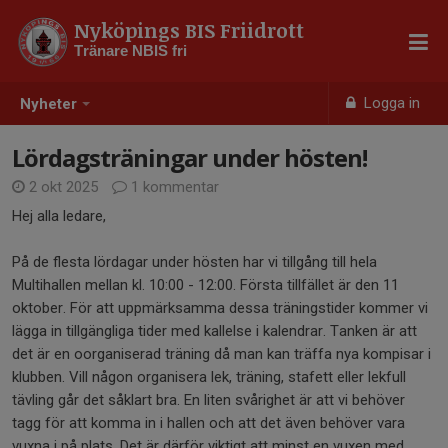
Nyköpings BIS Friidrott
Tränare NBIS fri
Logga in
Nyheter
Lördagsträningar under hösten!
2 okt 2025
1 kommentar
Hej alla ledare,
På de flesta lördagar under hösten har vi tillgång till hela
Multihallen mellan kl. 10:00 - 12:00. Första tillfället är den 11
oktober. För att uppmärksamma dessa träningstider kommer vi
lägga in tillgängliga tider med kallelse i kalendrar. Tanken är att
det är en oorganiserad träning då man kan träffa nya kompisar i
klubben. Vill någon organisera lek, träning, stafett eller lekfull
tävling går det såklart bra. En liten svårighet är att vi behöver
tagg för att komma in i hallen och att det även behöver vara
vuxna i på plats. Det är därför viktigt att minst en vuxen med