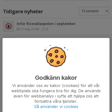
Tidigare nyheter
Inför Rosvallaspelen i september
17 maj, 21:00
0
Tränarhjälp
22 mar, 20:09
2
Vintersportspelen - uppdatering och påminnelse
1 feb, 10:00
0
Inför Vintersportspelen 7 mars - påminnelse
Godkänn kakor
18 jan, 11:00
0
Vi använder oss av kakor (cookies) för att vår
Tränaraktivtet 7/2
webbplats ska fungera bra för dig. De används
20 dec 2025
0
även för webbanalys i syfte att hjälpa oss att
förbättra våra tjänster.
Inför Vintersportspelen 2026
Så använder vi cookies
17 dec 2025
0