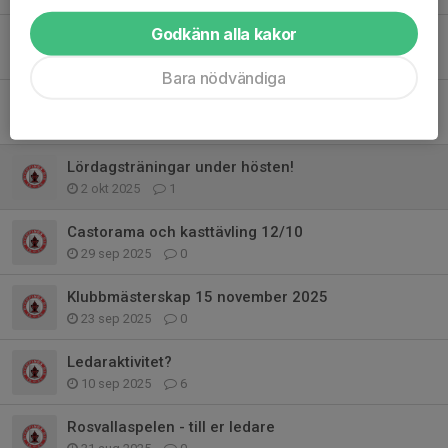
Godkänn alla kakor
Information till ledare inför klubbmästerskapet
8 nov 2025
0
Bara nödvändiga
Viktig information till ledare inför klubbmästerskapet
2 nov 2025
2
Lördagsträningar under hösten!
2 okt 2025
1
Castorama och kasttävling 12/10
29 sep 2025
0
Klubbmästerskap 15 november 2025
23 sep 2025
0
Ledaraktivitet?
10 sep 2025
6
Rosvallaspelen - till er ledare