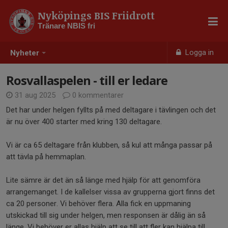
Nyköpings BIS Friidrott
Tränare NBIS fri
Logga in
Nyheter
Rosvallaspelen - till er ledare
31 aug 2025
0 kommentarer
Det har under helgen fyllts på med deltagare i tävlingen och det
är nu över 400 starter med kring 130 deltagare.
Vi är ca 65 deltagare från klubben, så kul att många passar på
att tävla på hemmaplan.
Lite sämre är det än så länge med hjälp för att genomföra
arrangemanget. I de kallelser vissa av grupperna gjort finns det
ca 20 personer. Vi behöver flera. Alla fick en uppmaning
utskickad till sig under helgen, men responsen är dålig än så
länge. Vi behöver er allas hjälp att se till att fler kan hjälpa till.