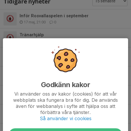
Tidigare nyheter
Inför Rosvallaspelen i september
17 maj, 21:00
0
Tränarhjälp
22 mar, 20:09
2
Vintersportspelen - uppdatering och påminnelse
1 feb, 10:00
0
Inför Vintersportspelen 7 mars - påminnelse
18 jan, 11:00
0
Godkänn kakor
Tränaraktivtet 7/2
Vi använder oss av kakor (cookies) för att vår
20 dec 2025
0
webbplats ska fungera bra för dig. De används
även för webbanalys i syfte att hjälpa oss att
Inför Vintersportspelen 2026
förbättra våra tjänster.
17 dec 2025
0
Så använder vi cookies
Information till ledare inför klubbmästerskapet