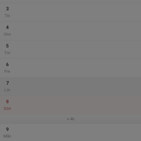
3
Tis
4
Ons
5
Tor
6
Fre
7
Lör
8
Sön
v.46
9
Mån