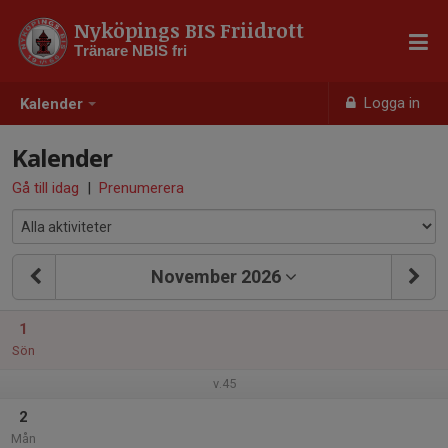
Nyköpings BIS Friidrott
Tränare NBIS fri
Logga in
Kalender
Kalender
Gå till idag
|
Prenumerera
November 2026
1
Sön
v.45
2
Mån