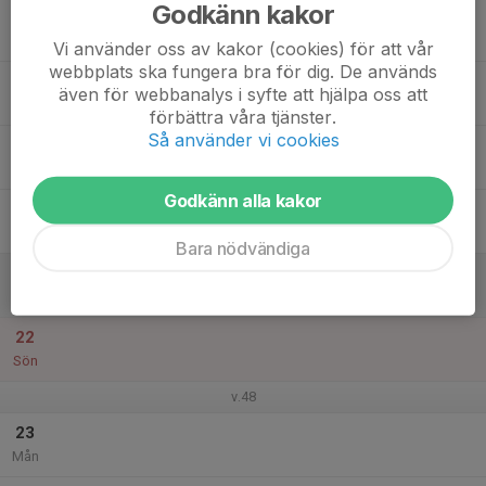
Godkänn kakor
17
Tis
Vi använder oss av kakor (cookies) för att vår
webbplats ska fungera bra för dig. De används
18
även för webbanalys i syfte att hjälpa oss att
Ons
förbättra våra tjänster.
Så använder vi cookies
19
Tor
Godkänn alla kakor
20
Fre
Bara nödvändiga
21
Lör
22
Sön
v.48
23
Mån