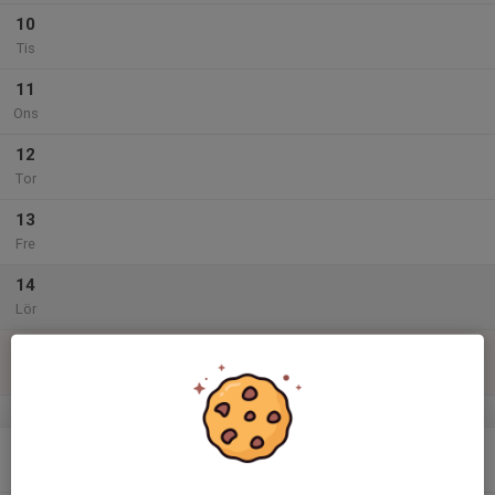
10
Tis
11
Ons
12
Tor
13
Fre
14
Lör
15
Sön
v.47
16
Mån