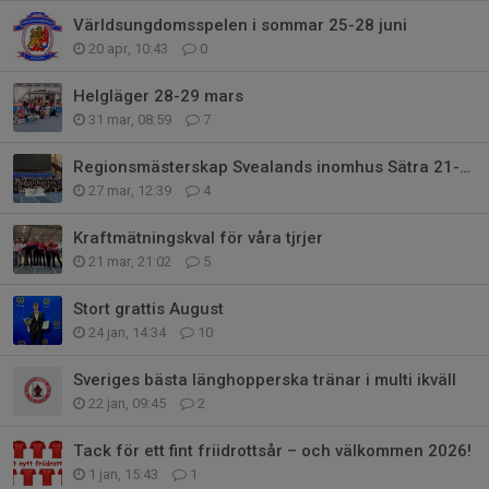
Världsungdomsspelen i sommar 25-28 juni
20 apr, 10:43
0
Helgläger 28-29 mars
31 mar, 08:59
7
Regionsmästerskap Svealands inomhus Sätra 21-22/3
27 mar, 12:39
4
Kraftmätningskval för våra tjrjer
21 mar, 21:02
5
Stort grattis August
24 jan, 14:34
10
Sveriges bästa länghopperska tränar i multi ikväll
22 jan, 09:45
2
Tack för ett fint friidrottsår – och välkommen 2026!
1 jan, 15:43
1