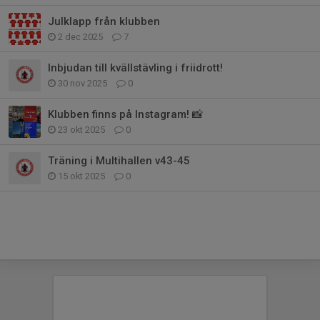
Julklapp från klubben
2 dec 2025
7
Inbjudan till kvällstävling i friidrott!
30 nov 2025
0
Klubben finns på Instagram! 📸
23 okt 2025
0
Träning i Multihallen v43-45
15 okt 2025
0