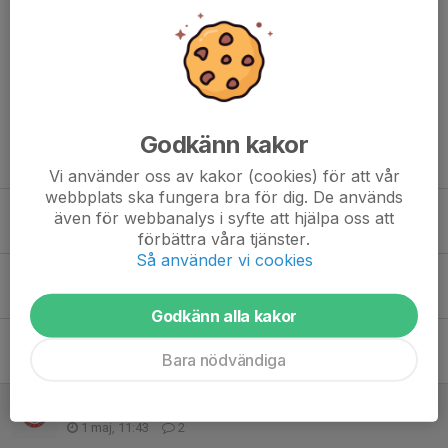
Resultat hittar du på denna sida:
https://hug-
timing.se/events/79/results?c=333&dm=1
Godkänn kakor
Tidigare nyheter
Vi använder oss av kakor (cookies) för att vår
webbplats ska fungera bra för dig. De används
Rosvallaspelen 2026 och DM för veteraner
även för webbanalys i syfte att hjälpa oss att
Igår, 14:31
0
förbättra våra tjänster.
Så använder vi cookies
Sommarens bokade träningstider 29/6-16/8
10 jun, 10:07
0
Godkänn alla kakor
På gång i vår förening
Bara nödvändiga
30 maj, 14:49
0
På gång i vår förening
1 maj, 11:43
2