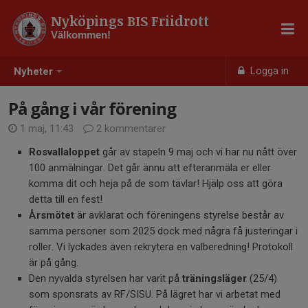
Nyköpings BIS Friidrott
Välkommen!
Logga in
Nyheter
På gång i vår förening
1 maj, 11:43
2 kommentarer
Rosvallaloppet
går av stapeln 9 maj och vi har nu nått över
100 anmälningar. Det går ännu att efteranmäla er eller
komma dit och heja på de som tävlar! Hjälp oss att göra
detta till en fest!
Årsmötet
är avklarat och föreningens styrelse består av
samma personer som 2025 dock med några få justeringar i
roller. Vi lyckades även rekrytera en valberedning! Protokoll
är på gång.
Den nyvalda styrelsen har varit på
träningsläger
(25/4)
som sponsrats av RF/SISU. På lägret har vi arbetat med