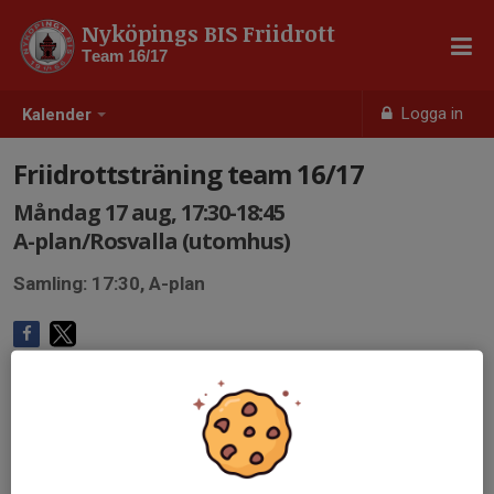
Nyköpings BIS Friidrott
Team 16/17
Logga in
Kalender
Friidrottsträning team 16/17
Måndag 17 aug, 17:30-18:45
A-plan/Rosvalla (utomhus)
Samling: 17:30, A-plan