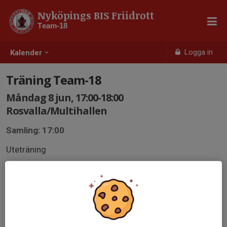
Nyköpings BIS Friidrott
Team-18
Logga in
Kalender
Träning Team-18
Måndag 8 jun, 17:00-18:00
Rosvalla/Multihallen
Samling: 17:00
Uteträning