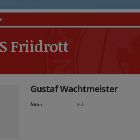
er
 Friidrott
Gustaf Wachtmeister
Ålder
8 år