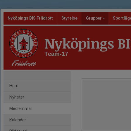
Nyköpings BIS Friidrott
Styrelse
Grupper
Sportläg
Nyköpings BIS
Team-17
Hem
Nyheter
Medlemmar
Kalender