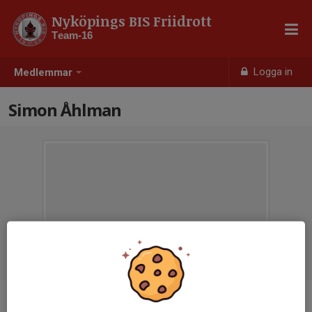
Nyköpings BIS Friidrott
Team-16
Logga in
Medlemmar
Simon Åhlman
Ålder
8 år