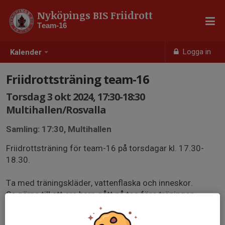
Nyköpings BIS Friidrott
Team-16
Logga in
Kalender
Friidrottsträning team-16
Torsdag 3 okt 2024, 17:30-18:30
Multihallen/Rosvalla
Samling: 17:30, Multihallen
Friidrottsträning för team-16 på torsdagar kl. 17.30-
18.30.
Ta med träningskläder, vattenflaska och inneskor.
Se gärna till att era barn gått på toa före träningen
börjar.