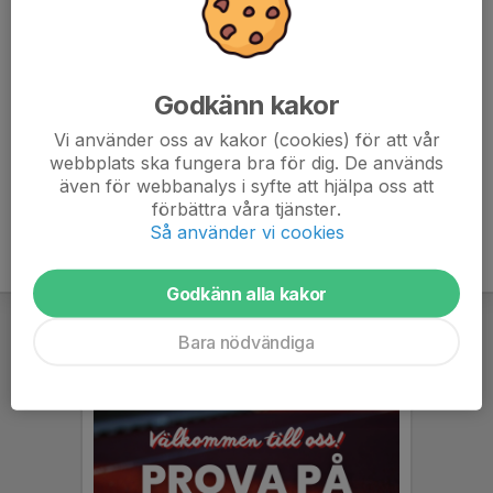
Tacksamma om ni anmäler er barn inför varje träning så
vi vet hur många som kommer!
Varmt välkomna!
Godkänn kakor
//Tränargruppen team-16
Vi använder oss av kakor (cookies) för att vår
webbplats ska fungera bra för dig. De används
även för webbanalys i syfte att hjälpa oss att
förbättra våra tjänster.
Så använder vi cookies
Godkänn alla kakor
Bara nödvändiga