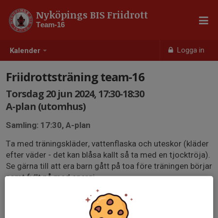
Nyköpings BIS Friidrott
Team-16
Logga in
Kalender
Friidrottsträning team-16
Torsdag 20 jun 2024, 17:30-18:30
A-plan (utomhus)
Samling: 17:30, A-plan
Ta med träningskläder, vattenflaska och uteskor (kläder
efter väder - det kan blåsa kallt så ta med en tjocktröja).
Se gärna till att era barn gått på toa före träningen börjar
samt fyllt på med energi.
Tacksamma om ni anmäler ert barn inför varje träning
så vi vet hur många som kommer!