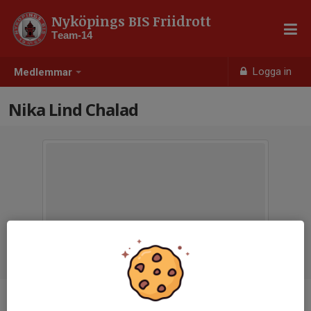
Nyköpings BIS Friidrott
Team-14
Logga in
Medlemmar
Nika Lind Chalad
Ålder
12 år