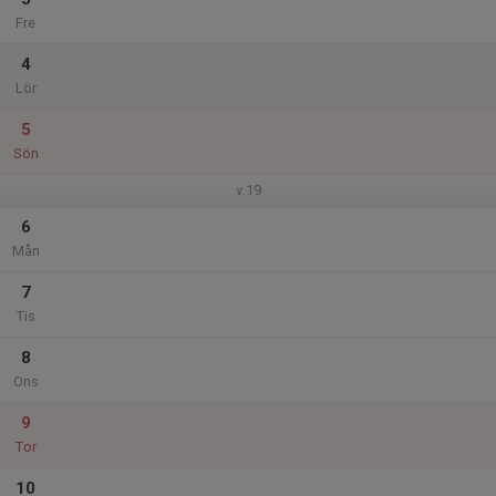
Fre
4
Lör
5
Sön
v.19
6
Mån
7
Tis
8
Ons
9
Tor
10