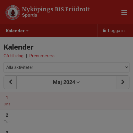
Nyköpings BIS Friidrott
Sportis
Logga in
Kalender
Kalender
Gå till idag
|
Prenumerera
Maj 2024
1
Ons
2
Tor
3