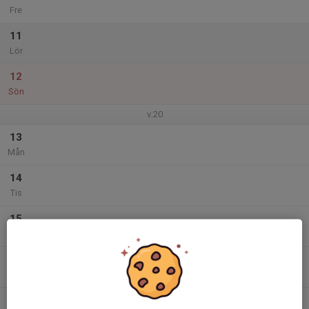
Fre
11
Lör
12
Sön
v.20
13
Mån
14
Tis
15
Ons
16
Tor
17