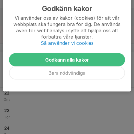
Fre
Godkänn kakor
18
Vi använder oss av kakor (cookies) för att vår
Lör
webbplats ska fungera bra för dig. De används
även för webbanalys i syfte att hjälpa oss att
19
förbättra våra tjänster.
Sön
Så använder vi cookies
v.21
20
Godkänn alla kakor
Mån
Bara nödvändiga
21
Tis
22
Ons
23
Tor
24