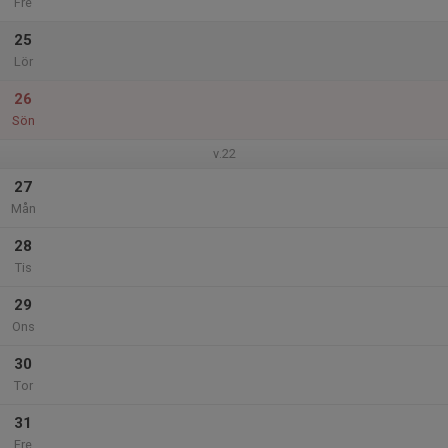
Fre
25
Lör
26
Sön
v.22
27
Mån
28
Tis
29
Ons
30
Tor
31
Fre