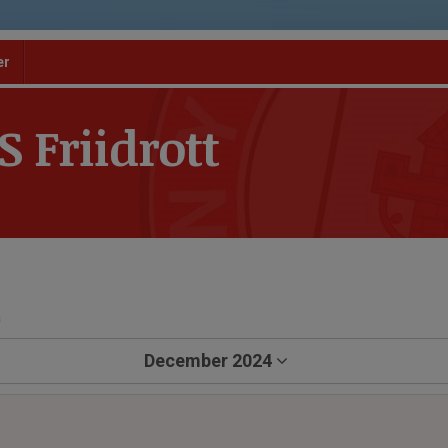
er
 Friidrott
a
December 2024