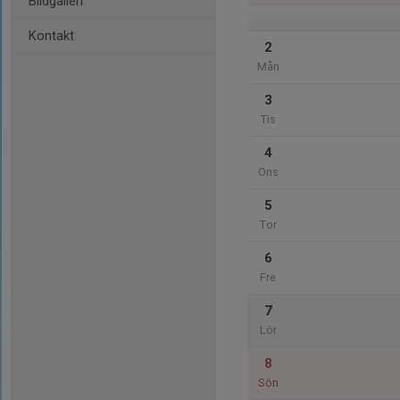
Bildgalleri
Kontakt
2
Mån
3
Tis
4
Ons
5
Tor
6
Fre
7
Lör
8
Sön