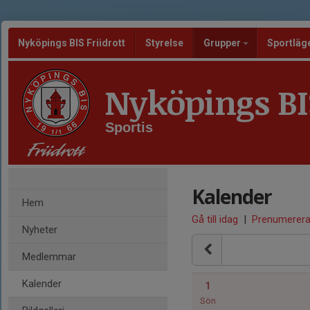
Nyköpings BIS Friidrott
Styrelse
Grupper
Sportläg
Nyköpings BIS
Sportis
Kalender
Hem
Gå till idag
|
Prenumerer
Nyheter
Medlemmar
Kalender
1
Sön