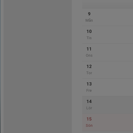
9
Mån
10
Tis
11
Ons
12
Tor
13
Fre
14
Lör
15
Sön