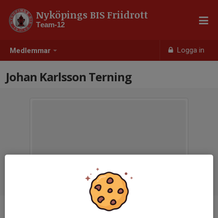
Nyköpings BIS Friidrott
Team-12
Logga in
Medlemmar
Johan Karlsson Terning
Titel
Tränare team-12