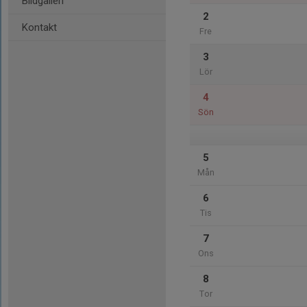
Bildgalleri
2
Kontakt
Fre
3
Lör
4
Sön
5
Mån
6
Tis
7
Ons
8
Tor