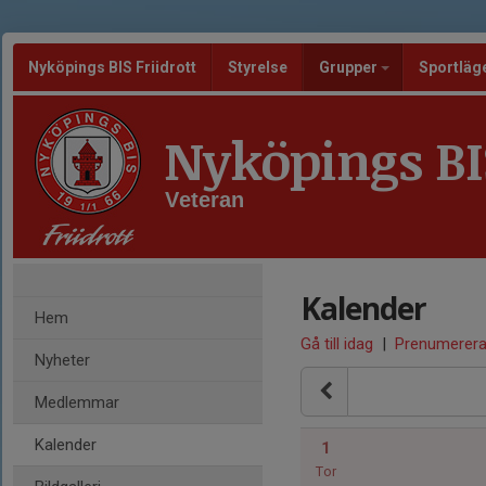
Nyköpings BIS Friidrott
Styrelse
Grupper
Sportläg
Nyköpings BIS
Veteran
Kalender
Hem
Gå till idag
|
Prenumerer
Nyheter
Medlemmar
Kalender
1
Tor