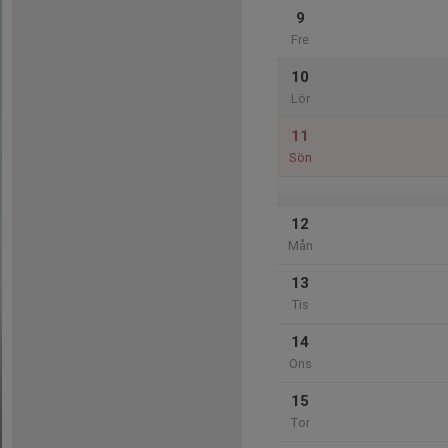
9
Fre
10
Lör
11
Sön
12
Mån
13
Tis
14
Ons
15
Tor