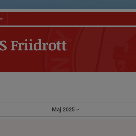
er
 Friidrott
a
Maj 2025