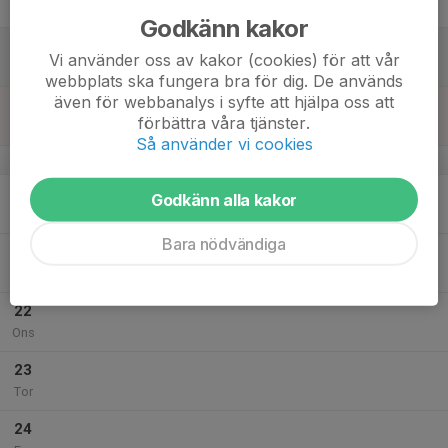
Fre
Godkänn kakor
18
Vi använder oss av kakor (cookies) för att vår
Lör
webbplats ska fungera bra för dig. De används
även för webbanalys i syfte att hjälpa oss att
19
förbättra våra tjänster.
Sön
Så använder vi cookies
v.21
20
Godkänn alla kakor
Mån
Bara nödvändiga
21
Tis
22
Ons
23
Tor
24