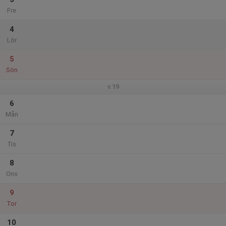
Fre
4
Lör
5
Sön
v.19
6
Mån
7
Tis
8
Ons
9
Tor
10