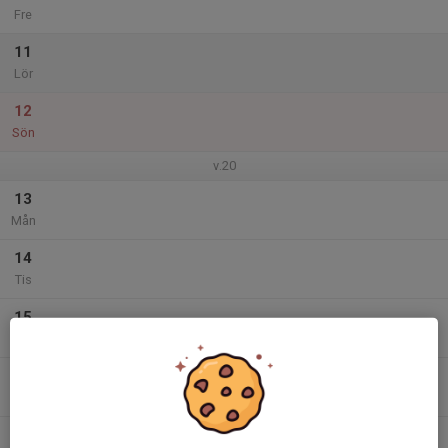
Fre
11
Lör
12
Sön
v.20
13
Mån
14
Tis
15
Ons
16
Tor
17