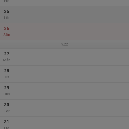
Fre
25
Lör
26
Sön
v.22
27
Mån
28
Tis
29
Ons
30
Tor
31
Fre