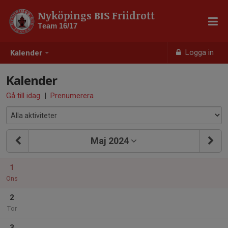
Nyköpings BIS Friidrott
Team 16/17
Logga in
Kalender
Kalender
Gå till idag
|
Prenumerera
Maj 2024
1
Ons
2
Tor
3