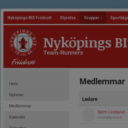
Nyköpings BIS Friidrott
Styrelse
Grupper
Sportläg
Nyköpings BIS
Team-Runners
Medlemmar
Hem
Nyheter
Ledare
Medlemmar
Björn Lindqvist
Kalender
Kontaktperson