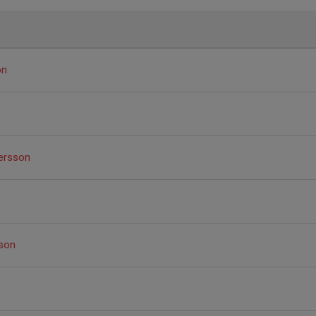
on
ersson
sson