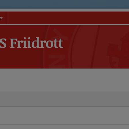
er
 Friidrott