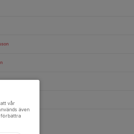
sson
on
n
att vår
 används även
 förbättra