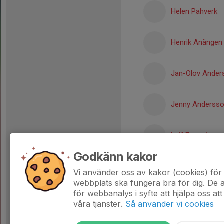
Helen Pahverk
Henrik Anängen
Jan-Olov Ander
Jenny Anderss
Leif Franzén
Godkänn kakor
Tommy Ericsso
Vi använder oss av kakor (cookies) för 
webbplats ska fungera bra för dig. De
för webbanalys i syfte att hjälpa oss att
våra tjänster.
Så använder vi cookies