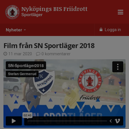
Nyköpings BIS Friidrott
Sportläger
Logga in
Nyheter
Film från SN Sportläger 2018
11 mar 2020
0 kommentarer