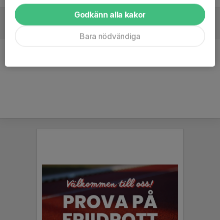
Godkänn alla kakor
Film från SN Sportläger 2018
11 mar 2020
0
Bara nödvändiga
Film från SN Sportläger 2017
23 feb 2018
0