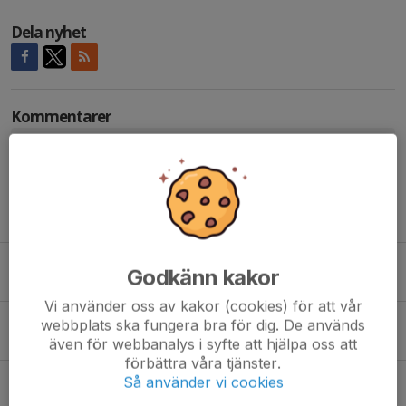
Dela nyhet
Kommentarer
Tidigare nyheter
Sparbankens Sportläger -2025
Godkänn kakor
31 mar 2025
0
Vi använder oss av kakor (cookies) för att vår
Sportläger -21
webbplats ska fungera bra för dig. De används
9 mar 2021
2
även för webbanalys i syfte att hjälpa oss att
förbättra våra tjänster.
SN Sportläger 2020
Så använder vi cookies
11 mar 2020
0