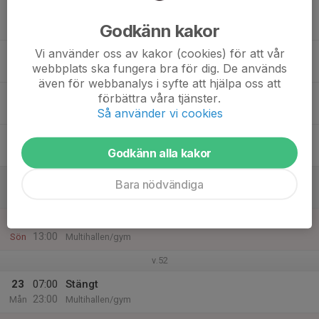
17
Godkänn kakor
Tis
Vi använder oss av kakor (cookies) för att vår
18
webbplats ska fungera bra för dig. De används
Ons
även för webbanalys i syfte att hjälpa oss att
19
förbättra våra tjänster.
Tor
Så använder vi cookies
20
10:00
se träningstider på startsida
Godkänn alla kakor
13:00
Fre
Multihallen/gym
21
10:00
se träningstider på startsida
Bara nödvändiga
13:00
Lör
Multihallen/gym
22
10:00
se träningstider på startsida
13:00
Sön
Multihallen/gym
v.52
23
07:00
Stängt
23:00
Mån
Multihallen/gym