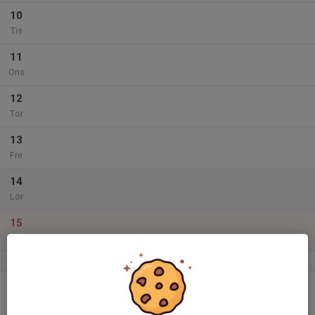
10
Tis
11
Ons
12
Tor
13
Fre
14
Lör
15
Sön
v.51
16
Mån