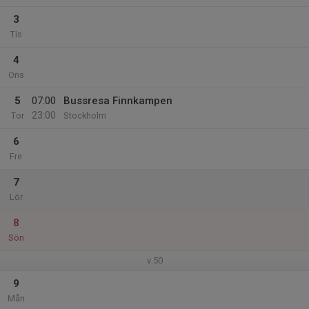
3
Tis
4
Ons
5
07:00
Bussresa Finnkampen
23:00
Tor
Stockholm
6
Fre
7
Lör
8
Sön
v.50
9
Mån