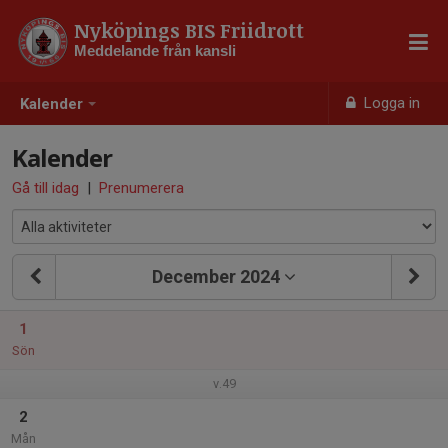
Nyköpings BIS Friidrott
Meddelande från kansli
Logga in
Kalender
Kalender
Gå till idag
|
Prenumerera
December 2024
1
Sön
v.49
2
Mån