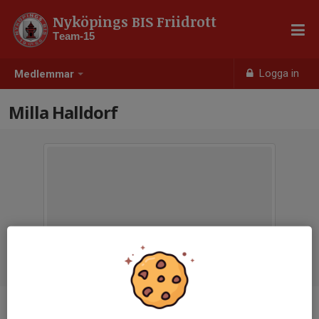
Nyköpings BIS Friidrott
Team-15
Logga in
Medlemmar
Milla Halldorf
Ålder
10 år