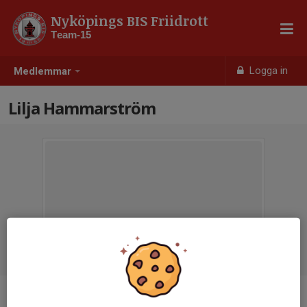
Nyköpings BIS Friidrott
Team-15
Logga in
Medlemmar
Lilja Hammarström
Ålder
11 år