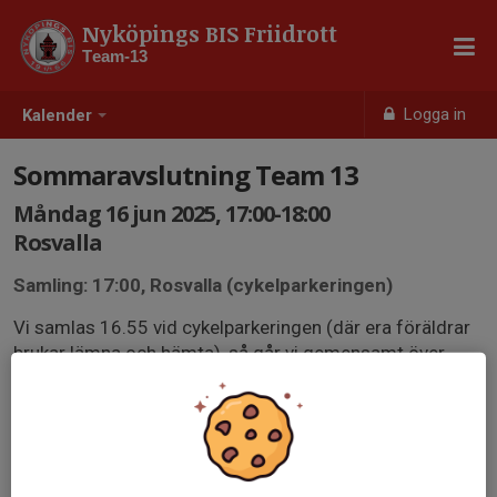
Nyköpings BIS Friidrott
Team-13
Logga in
Kalender
Sommaravslutning Team 13
Måndag 16 jun 2025, 17:00-18:00
Rosvalla
Samling: 17:00, Rosvalla (cykelparkeringen)
Vi samlas 16.55 vid cykelparkeringen (där era föräldrar
brukar lämna och hämta), så går vi gemensamt över
Idrottsvägen och bort till gräsplanen.
Det blir rolig aktivitet, vattenlek (ta med vattenspruta)
samt avslutning med glass.