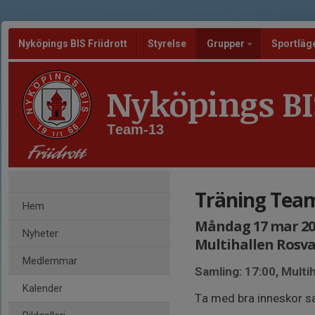
Nyköpings BIS Friidrott
Styrelse
Grupper
Sportläg
Nyköpings BIS
Team-13
Träning Tea
Hem
Måndag 17 mar 2025
Nyheter
Multihallen Rosva
Medlemmar
Samling: 17:00, Multih
Kalender
Ta med bra inneskor s