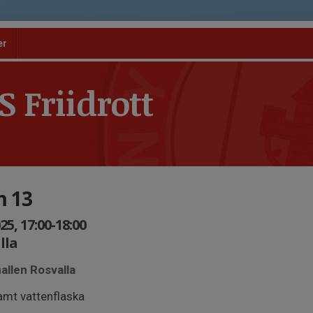
er
 Friidrott
m 13
, 17:00-18:00
lla
allen Rosvalla
amt vattenflaska