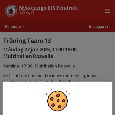
Nyköpings BIS Friidrott
Team-13
Logga in
Kalender
Träning Team 13
Måndag 27 jan 2025, 17:00-18:00
Multihallen Rosvalla
Samling: 17:00, Multihallen Rosvalla
Se till att era barn har bra inneskor med sig, ingen
träning i strumpor. Ta med vattenflaska.